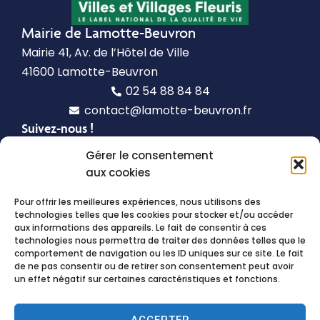
Mairie de Lamotte-Beuvron
Mairie 41, Av. de l’Hôtel de Ville
41600 Lamotte-Beuvron
02 54 88 84 84
contact@lamotte-beuvron.fr
Suivez-nous !
Gérer le consentement
Horaires d’ouverture
aux cookies
Lundi, mardi, mercredi, vendredi
de 9h à 12h
Pour offrir les meilleures expériences, nous utilisons des
et de 13h30 à 17h30
technologies telles que les cookies pour stocker et/ou accéder
aux informations des appareils. Le fait de consentir à ces
Le jeudi
de 9h à 12h
technologies nous permettra de traiter des données telles que le
comportement de navigation ou les ID uniques sur ce site. Le fait
de ne pas consentir ou de retirer son consentement peut avoir
Le samedi
de 9h30 à 12h
un effet négatif sur certaines caractéristiques et fonctions.
ACCEPTER