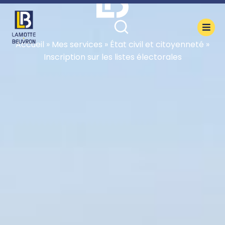
contenu
principal
Accueil
»
Mes services
»
État civil et citoyenneté
»
Inscription sur les listes électorales