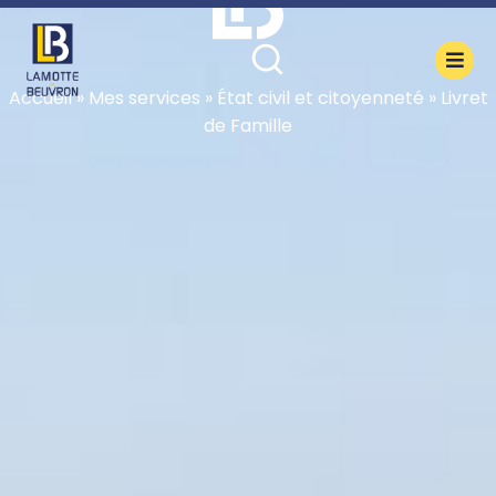
contenu
principal
Accueil
»
Mes services
»
État civil et citoyenneté
»
Livret
de Famille