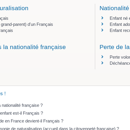
uralisation
Nationalité
nçais
Enfant né 
 grand-parent) d'un Français
Enfant ado
rançais
Enfant recu
 la nationalité française
Perte de la
Perte volo
Déchéance,
s !
nationalité française ?
nfant est-il Français ?
de en France devient-il Français ?
onie de naturalisation (accueil dans la citoyenneté française) ?