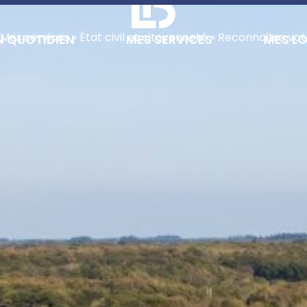
Mes services
»
État civil et citoyenneté
»
Reconnaître vot
 QUOTIDIEN
MES SERVICES
MES LO