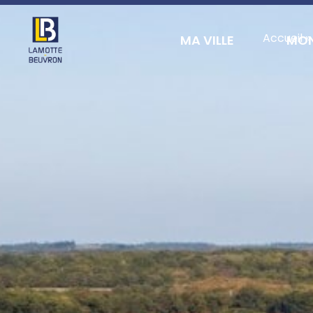
contenu
principal
Accueil
»
MA VILLE
MON