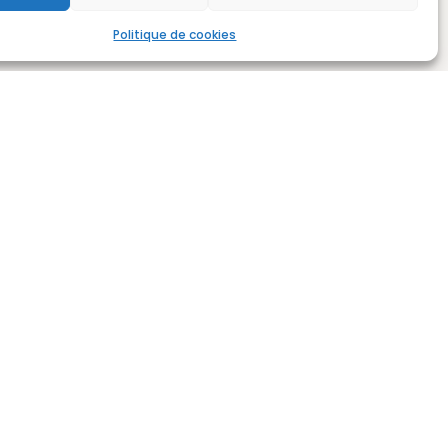
Politique de cookies
rture
ercredi, vendredi
 13h30 à 17h30
12h
30 à 12h