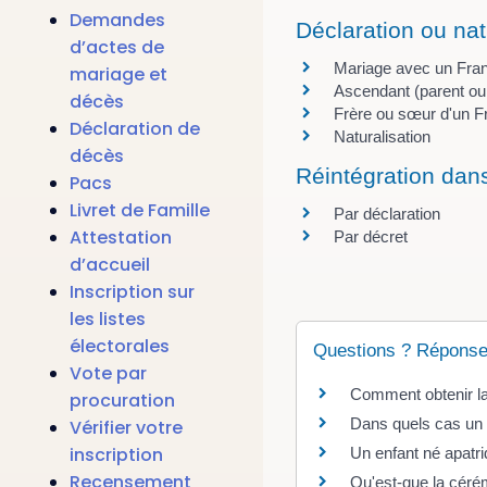
Demandes
Déclaration ou nat
d’actes de
Mariage avec un Fra
mariage et
Ascendant (parent ou
décès
Frère ou sœur d'un F
Déclaration de
Naturalisation
décès
Réintégration dans
Pacs
Livret de Famille
Par déclaration
Attestation
Par décret
d’accueil
Inscription sur
les listes
électorales
Questions ? Réponse
Vote par
Comment obtenir la 
procuration
Dans quels cas un e
Vérifier votre
inscription
Un enfant né apatri
Recensement
Qu'est-que la cérém