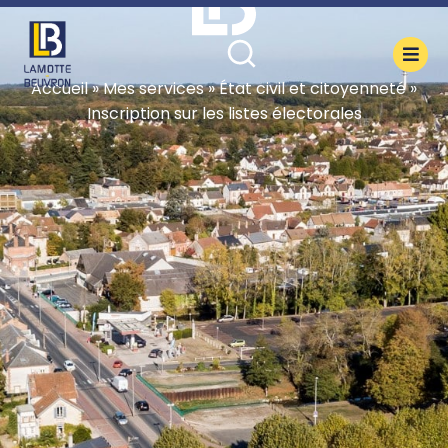
contenu
principal
Accueil
»
Mes services
»
État civil et citoyenneté
»
Inscription sur les listes électorales