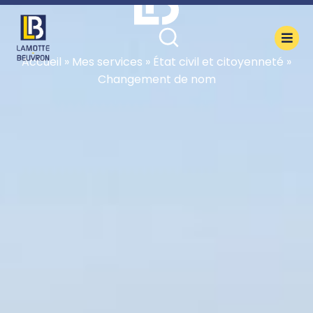
contenu
principal
Accueil
»
Mes services
»
État civil et citoyenneté
»
Changement de nom