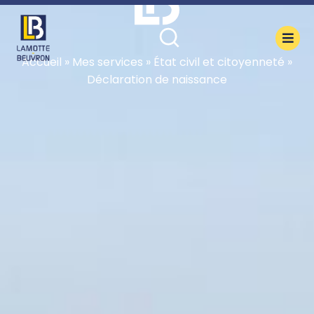
contenu
principal
Accueil
»
Mes services
»
État civil et citoyenneté
»
Déclaration de naissance