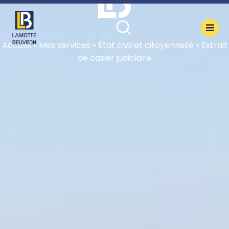
contenu
principal
Accueil
»
Mes services
»
État civil et citoyenneté
»
Extrait
de casier judiciaire