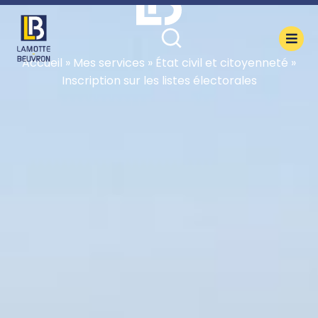
contenu
principal
Accueil
»
Mes services
»
État civil et citoyenneté
»
Inscription sur les listes électorales