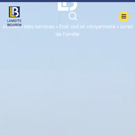
contenu
principal
Accueil
»
Mes services
»
État civil et citoyenneté
»
Livret
de Famille