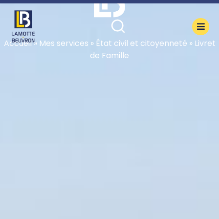
contenu
principal
Accueil
»
Mes services
»
État civil et citoyenneté
»
Livret
de Famille