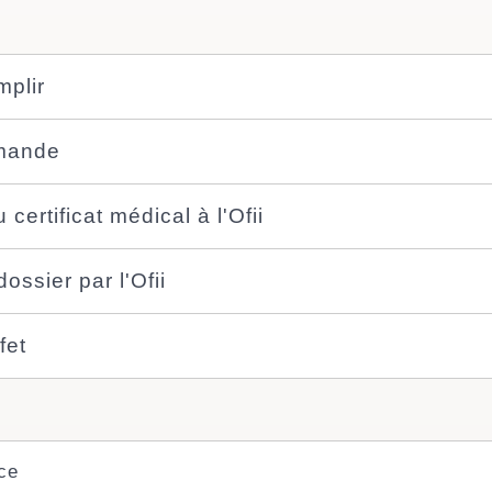
mplir
emande
certificat médical à l'Ofii
ossier par l'Ofii
fet
ce