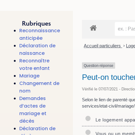
Rubriques
Reconnaissance
anticipée
Déclaration de
Accueil particuliers
>
Log
naissance
Reconnaître
Question-réponse
votre enfant
Mariage
Peut-on toucher
Changement de
Vérifié le 07/07/2021 - Directi
nom
Demandes
Selon le lien de parenté q
d’actes de
services/etat-civil/maria
mariage et
Le logement appar
décès
Déclaration de
Vous ou un membre 