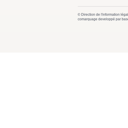
©
Direction de l'information léga
comarquage developpé par
bas
Mairie de
Mairie 41, Av
41600 Lamo
02 54 88
contact
Suivez-nous