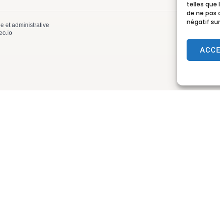
telles que 
de ne pas 
négatif sur
le et administrative
eo.io
ACC
 Lamotte-Beuvron
Horaires d’ouve
Lundi, mardi, m
. de l’Hôtel de Ville
de 9h à 12h et de
tte-Beuvron
 84 84
Le jeudi
de 9h à 
@lamotte-beuvron.fr
 !
Le samedi
de 9h