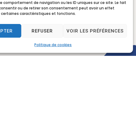
le comportement de navigation ou les ID uniques sur ce site. Le fait
consentir ou de retirer son consentement peut avoir un effet
 certaines caractéristiques et fonctions.
EPTER
REFUSER
VOIR LES PRÉFÉRENCES
Politique de cookies
rture
ercredi, vendredi
 13h30 à 17h30
12h
30 à 12h