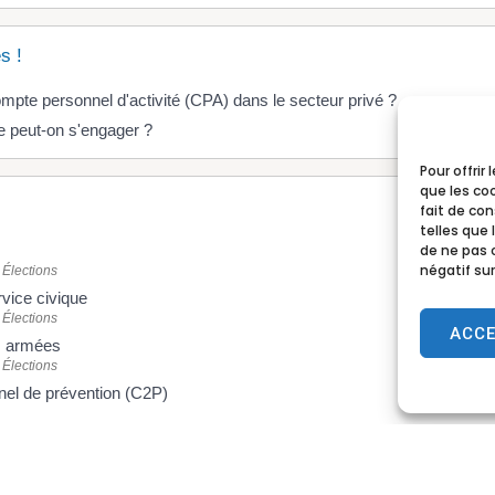
s !
mpte personnel d'activité (CPA) dans le secteur privé ?
e peut-on s'engager ?
Pour offrir
que les co
fait de co
telles que 
de ne pas 
négatif sur
 Élections
vice civique
 Élections
ACC
es armées
 Élections
el de prévention (C2P)
e formation (CPF) d'un salarié du secteur privé