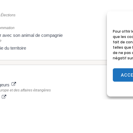
 Élections
sommation
Pour offrir
er avec son animal de compagnie
que les co
e
fait de co
telles que 
e du territoire
de ne pas 
négatif sur
ACC
geurs
urope et des affaires étrangères
e
ne