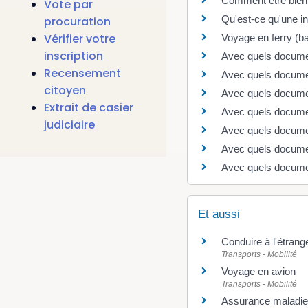
Comment être bien
Vote par
Qu'est-ce qu'une int
procuration
Vérifier votre
Voyage en ferry (ba
inscription
Avec quels document
Recensement
Avec quels documen
citoyen
Avec quels documen
Extrait de casier
Avec quels documen
judiciaire
Avec quels documen
Avec quels documen
Avec quels document
Et aussi
Conduire à l'étrang
Transports - Mobilité
Voyage en avion
Transports - Mobilité
Assurance maladie e