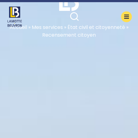
contenu
principal
Accueil
»
Mes services
»
État civil et citoyenneté
»
Recensement citoyen