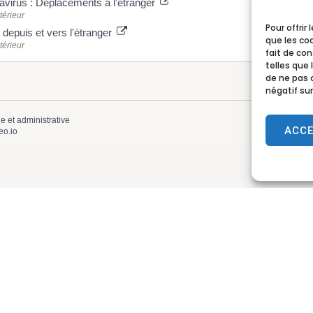
avirus : Déplacements à l'étranger
térieur
Pour offrir
depuis et vers l'étranger
que les co
térieur
fait de co
telles que 
de ne pas 
négatif sur
le et administrative
ACC
eo.io
 Lamotte-Beuvron
Horaires d’ouve
Lundi, mardi, m
. de l’Hôtel de Ville
de 9h à 12h et de
tte-Beuvron