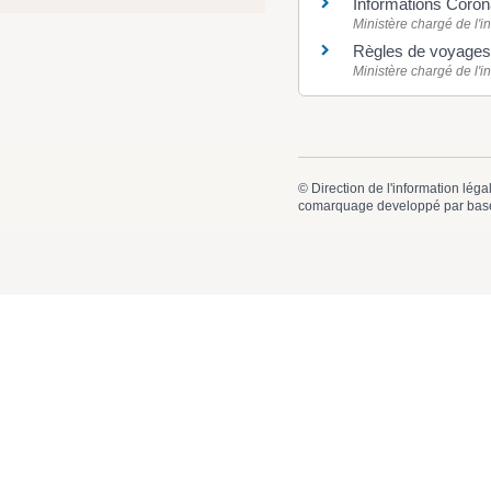
Informations Coron
Ministère chargé de l'in
Règles de voyages 
Ministère chargé de l'in
©
Direction de l'information léga
comarquage developpé par
bas
Mairie de
Mairie 41, Av
41600 Lamo