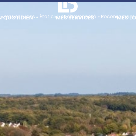
»
Mes services
»
État civil et citoyenneté
»
Recensement 
 QUOTIDIEN
MES SERVICES
MES LO