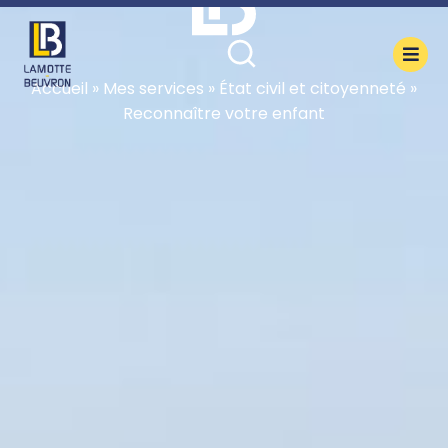
contenu
principal
Accueil
»
Mes services
»
État civil et citoyenneté
»
Reconnaître votre enfant