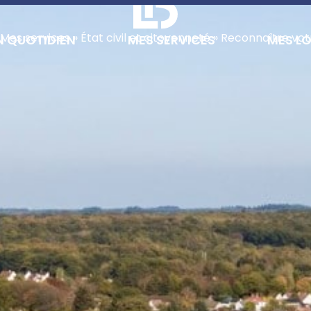
Mes services
»
État civil et citoyenneté
»
Reconnaître vot
 QUOTIDIEN
MES SERVICES
MES LO