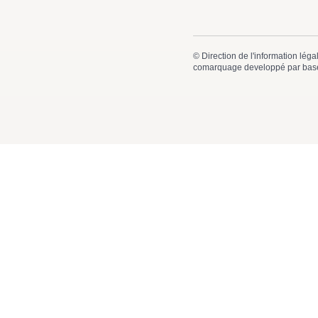
©
Direction de l'information léga
comarquage developpé par
bas
Mairie de
Mairie 41, Av
41600 Lamo
02 54 88
contact
Suivez-nous