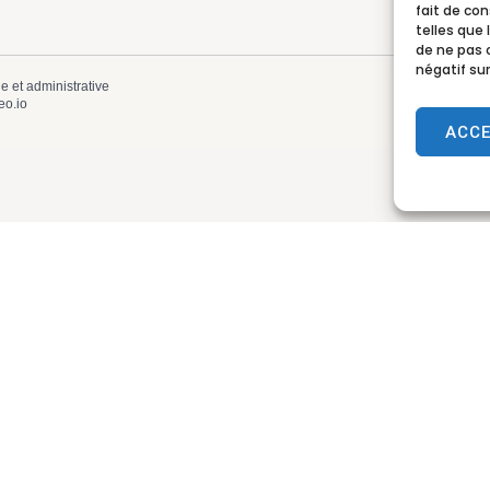
fait de co
telles que 
de ne pas 
négatif sur
le et administrative
eo.io
ACC
 Lamotte-Beuvron
Horaires d’ouve
Lundi, mardi, m
. de l’Hôtel de Ville
de 9h à 12h et de
tte-Beuvron
 84 84
Le jeudi
de 9h à 
@lamotte-beuvron.fr
 !
Le samedi
de 9h