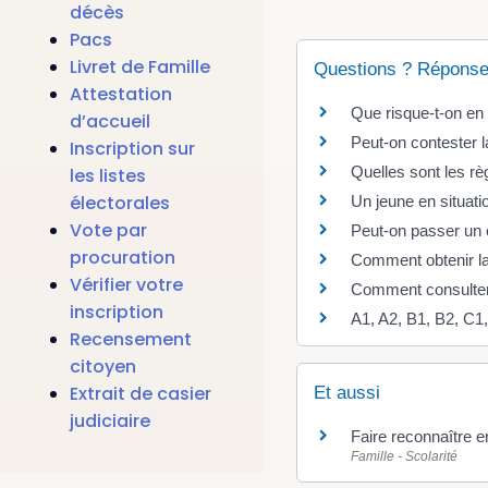
décès
Pacs
Livret de Famille
Questions ? Réponse
Attestation
Que risque-t-on en
d’accueil
Peut-on contester 
Inscription sur
Quelles sont les r
les listes
électorales
Un jeune en situat
Vote par
Peut-on passer un e
procuration
Comment obtenir la
Vérifier votre
Comment consulter
inscription
A1, A2, B1, B2, C1
Recensement
citoyen
Extrait de casier
Et aussi
judiciaire
Faire reconnaître e
Famille - Scolarité