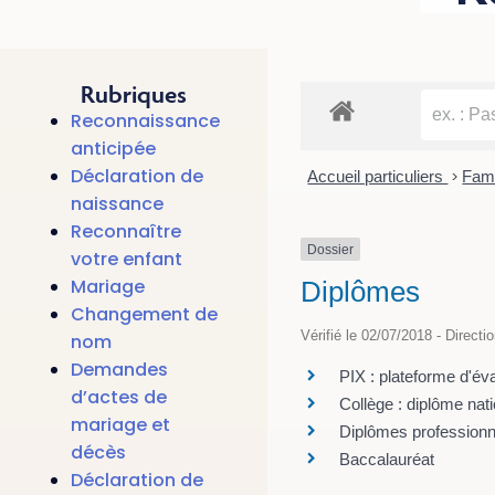
Rubriques
Reconnaissance
anticipée
Déclaration de
Accueil particuliers
>
Fami
naissance
Reconnaître
Dossier
votre enfant
Mariage
Diplômes
Changement de
Vérifié le 02/07/2018 - Directi
nom
Demandes
PIX : plateforme d'év
d’actes de
Collège : diplôme nati
mariage et
Diplômes professionne
décès
Baccalauréat
Déclaration de