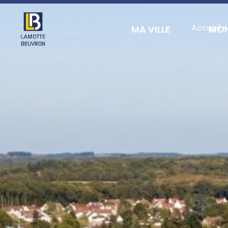
contenu
principal
Accueil
»
MA VILLE
MON