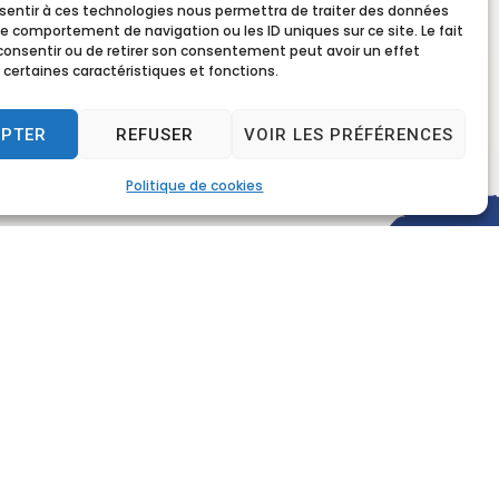
nsentir à ces technologies nous permettra de traiter des données
le comportement de navigation ou les ID uniques sur ce site. Le fait
consentir ou de retirer son consentement peut avoir un effet
 certaines caractéristiques et fonctions.
EPTER
REFUSER
VOIR LES PRÉFÉRENCES
Politique de cookies
rture
ercredi, vendredi
 13h30 à 17h30
12h
30 à 12h